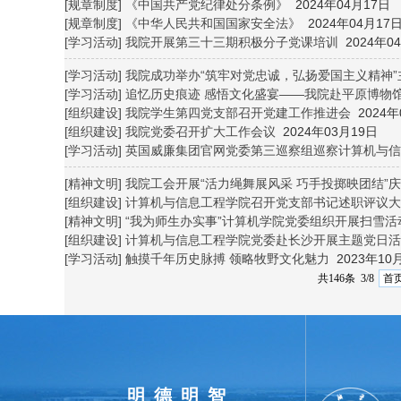
[规章制度]
《中国共产党纪律处分条例》
2024年04月17日
[规章制度]
《中华人民共和国国家安全法》
2024年04月17
[学习活动]
我院开展第三十三期积极分子党课培训
2024年0
[学习活动]
我院成功举办“筑牢对党忠诚，弘扬爱国主义精神”
[学习活动]
追忆历史痕迹 感悟文化盛宴——我院赴平原博物
[组织建设]
我院学生第四党支部召开党建工作推进会
2024年
[组织建设]
我院党委召开扩大工作会议
2024年03月19日
[学习活动]
英国威廉集团官网党委第三巡察组巡察计算机与信
[精神文明]
我院工会开展“活力绳舞展风采 巧手投掷映团结”
[组织建设]
计算机与信息工程学院召开党支部书记述职评议大
[精神文明]
“我为师生办实事”计算机学院党委组织开展扫雪活
[组织建设]
计算机与信息工程学院党委赴长沙开展主题党日活
[学习活动]
触摸千年历史脉搏 领略牧野文化魅力
2023年10
共146条 3/8
首
明德明智